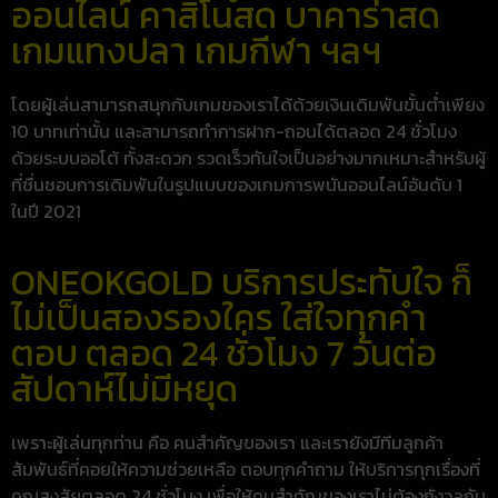
ออนไลน์ คาสิโนสด บาคาร่าสด
เกมแทงปลา เกมกีฬา ฯลฯ
โดยผู้เล่นสามารถสนุกกับเกมของเราได้ด้วยเงินเดิมพันขั้นต่ำเพียง
10 บาทเท่านั้น และสามารถทำการฝาก-ถอนได้ตลอด 24 ชั่วโมง
ด้วยระบบออโต้ ทั้งสะดวก รวดเร็วทันใจเป็นอย่างมากเหมาะสำหรับผู้
ที่ชื่นชอบการเดิมพันในรูปแบบของเกมการพนันออนไลน์อันดับ 1
ในปี 2021
ONEOKGOLD บริการประทับใจ ก็
ไม่เป็นสองรองใคร ใส่ใจทุกคำ
ตอบ ตลอด 24 ชั่วโมง 7 วันต่อ
สัปดาห์ไม่มีหยุด
เพราะผู้เล่นทุกท่าน คือ คนสำคัญของเรา และเรายังมีทีมลูกค้า
สัมพันธ์ที่คอยให้ความช่วยเหลือ ตอบทุกคำถาม ให้บริการทุกเรื่องที่
คุณสงสัยตลอด 24 ชั่วโมง เพื่อให้คนสำคัญของเราไม่ต้องกังวลกับ