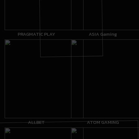
PRAGMATIC PLAY
ASIA Gaming
ALLBET
ATOM GAMING