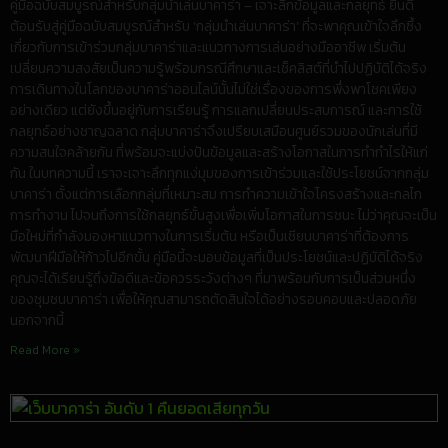
คู่มือฉบับสมบูรณ์สำหรับกลุ่มนำเล่นบาคาร่า – เจาะลึกข้อมูลและกลยุทธ์ ยินดี
ต้อนรับสู่คู่มือฉบับสมบูรณ์สำหรับ ‘กลุ่มนำเล่นบาคาร่า‘ ที่จะพาคุณเข้าใจลึกซึ้ง
เกี่ยวกับการเข้าร่วมกลุ่มบาคาร่าและแนวทางการเล่นอย่างมืออาชีพ เริ่มต้น
เปลี่ยนความสงสัยเป็นความรู้พร้อมกรณีศึกษาและเช็คลิสต์ที่นำไปปฏิบัติได้จริง
การเดินทางในโลกของบาคาร่าออนไลน์นั้นไม่ใช่เรื่องของการพึ่งพาโชคเพียง
อย่างเดียว แต่ยังขึ้นอยู่กับการเรียนรู้ การแลกเปลี่ยนประสบการณ์ และการใช้
กลยุทธ์อย่างชาญฉลาด กลุ่มบาคาร่าจึงเปรียบเสมือนศูนย์รวมของนักเล่นที่มี
ความสนใจคล้ายกัน ที่พร้อมจะแบ่งปันข้อมูลและสร้างโอกาสในการทำกำไรให้แก่
กัน ในบทความนี้ เราจะเจาะลึกทุกแง่มุมของการเข้าร่วมและใช้ประโยชน์จากกลุ่ม
บาคาร่า ตั้งแต่การเลือกกลุ่มที่เหมาะสม การทำความเข้าใจโครงสร้างและกลไก
การทำงาน ไปจนถึงการใช้กลยุทธ์ขั้นสูงเพื่อเพิ่มโอกาสในการชนะ ไม่ว่าคุณจะเป็น
มือใหม่ที่กำลังมองหาแนวทางในการเริ่มต้น หรือเป็นเซียนบาคาร่าที่ต้องการ
พัฒนาฝีมือให้ก้าวไปอีกขั้น คู่มือนี้จะมอบข้อมูลที่เป็นประโยชน์และปฏิบัติได้จริง
คุณจะได้เรียนรู้ถึงข้อดีและข้อควรระวังต่างๆ ที่มาพร้อมกับการเป็นส่วนหนึ่ง
ของชุมชนบาคาร่า เพื่อให้คุณสามารถตัดสินใจได้อย่างรอบคอบและปลอดภัย
นอกจากนี้
Read More »