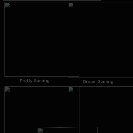
Pretty Gaming
Dream Gaming