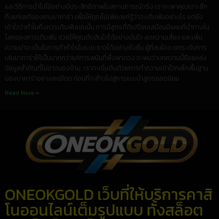
และวิธีการนำไปใช้อย่างมีประสิทธิภาพในสถานการณ์จริง เราจะพาคุณเจาะลึก
ถึงแก่นแท้ของเกมบาคาร่า เพื่อให้คุณไม่เพียงแค่รู้ว่าจะเดิมพันอย่างไร แต่ยัง
เข้าใจว่าทำไมถึงควรเดิมพันเช่นนั้น การมีสูตรที่ดีเปรียบเสมือนมีแผนที่นำทางใน
โลกของการเดิมพัน ช่วยให้คุณตัดสินใจได้อย่างมั่นใจ ลดความเสี่ยง และเพิ่ม
ความน่าจะเป็นในการทำกำไรในระยะยาวได้อย่างยั่งยืน ผู้ที่สนใจจะยกระดับการ
เล่นบาคาร่าให้เป็นมากกว่าแค่การพนันที่พึ่งพาดวง จะพบว่าบทความนี้คือแหล่ง
ข้อมูลสำคัญที่ไม่อาจมองข้าม. เราจะเริ่มต้นด้วยการทำความเข้าใจกลไกพื้นฐาน
ของบาคาร่าอย่างละเอียด ก่อนที่จะก้าวไปสู่การแนะนำสูตรยอดนิยม
Read More »
ONEOKGOLD เว็บที่ให้บริการคาสิ
โนออนไลน์เต็มรูปแบบ ทั้งสล็อต