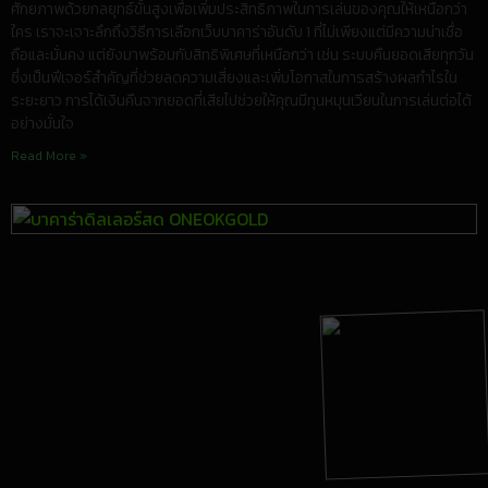
ศักยภาพด้วยกลยุทธ์ขั้นสูงเพื่อเพิ่มประสิทธิภาพในการเล่นของคุณให้เหนือกว่า
ใคร เราจะเจาะลึกถึงวิธีการเลือกเว็บบาคาร่าอันดับ 1 ที่ไม่เพียงแต่มีความน่าเชื่อ
ถือและมั่นคง แต่ยังมาพร้อมกับสิทธิพิเศษที่เหนือกว่า เช่น ระบบคืนยอดเสียทุกวัน
ซึ่งเป็นฟีเจอร์สำคัญที่ช่วยลดความเสี่ยงและเพิ่มโอกาสในการสร้างผลกำไรใน
ระยะยาว การได้เงินคืนจากยอดที่เสียไปช่วยให้คุณมีทุนหมุนเวียนในการเล่นต่อได้
อย่างมั่นใจ
Read More »