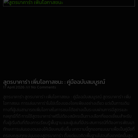
สูตรบาคาร่า เพิ่มโอกาสชนะ : คู่มือฉบับสมบูรณ์
17 April 2026
No Comments
สูตรบาคาร่า สูตรบาคาร่า เพิ่มโอกาสชนะ : คู่มือฉบับสมบูรณ์ สูตรบาคาร่า เพิ่ม
โอกาสชนะ การเล่นบาคาร่าไม่ใช่เรื่องของโชคเพียงอย่างเดียว แต่เป็นการเดิน
ทางที่ผู้เล่นสามารถเพิ่มโอกาสในการชนะได้อย่างเป็นระบบผ่านการมีสูตรและ
กลยุทธ์ที่ดี การใช้สูตรบาคาร่าฟรีไม่ต้องสมัครเป็นทางเลือกที่ยอดเยี่ยมสำหรับ
ทั้งผู้เริ่มต้นที่ต้องการเรียนรู้พื้นฐาน และผู้เล่นที่มีประสบการณ์ที่ต้องการพัฒนา
ทักษะการเล่นของตนเองให้เฉียบคมยิ่งขึ้น บทความนี้ถูกออกแบบมาเพื่อเป็นคู่มือที่
ครอบคลุมทุกแง่มุมของสูตรบาคาร่า ตั้งแต่แนวคิดพื้นฐานไปจนถึงเทคนิคขั้นสูง