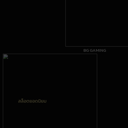
BG GAMING
สล็อตยอดนิยม