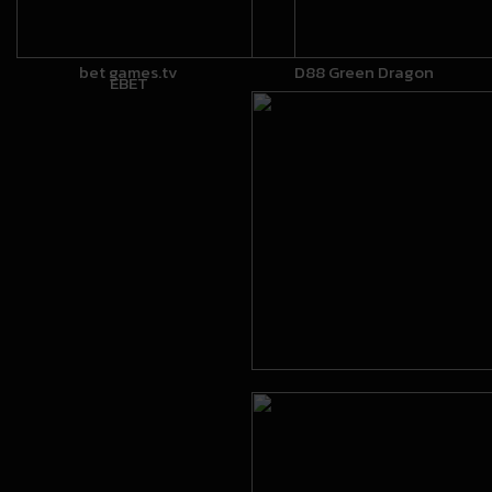
bet games.tv
D88 Green Dragon
EBET