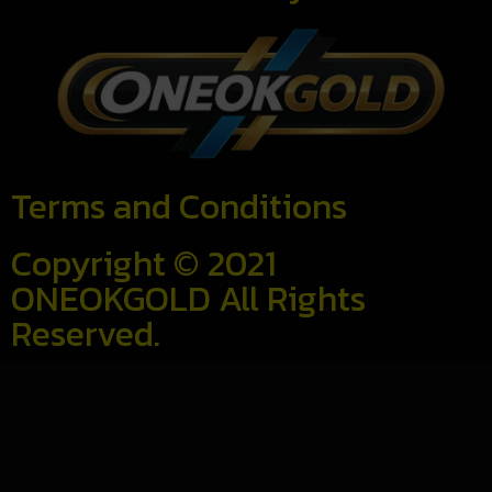
Terms and Conditions
Copyright © 2021
ONEOKGOLD All Rights
Reserved.