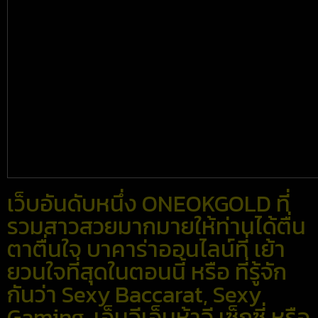
เว็บอันดับหนึ่ง ONEOKGOLD ที่
รวมสาวสวยมากมายให้ท่านได้ตื่น
ตาตื่นใจ บาคาร่าออนไลน์ที่ เย้า
ยวนใจที่สุดในตอนนี้ หรือ ที่รู้จัก
กันว่า Sexy Baccarat, Sexy
Gaming, เอ็มจีเอ็มห้าจี เซ็กซี่ หรือ